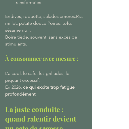
transformées
Endives, roquette, salades amères.Riz, 
millet, patate douce.Poires, tofu, 
sésame noir.
Boire tiède, souvent, sans excès de 
stimulants.
À consommer avec mesure :
L’alcool, le café, les grillades, le 
piquant excessif.
En 2026, 
ce qui excite trop fatigue 
profondément
.
La juste conduite : 
quand ralentir devient 
un acte de sagesse