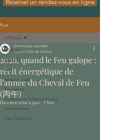
Réserver un rendez-vous en ligne
Post
All Posts
Dominique Jourdain
All Posts
5 janv.
3 min de lecture
2026, quand le Feu galope :
santé
récit énergétique de
mtc
acupuncture
l’année du Cheval de Feu
Formation
(丙午)
Lectures et interprétations
Dernière mise à jour :
1 févr.
Informations
Cas Cliniques