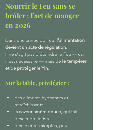
Nourrir le Feu sans se 
brûler : l’art de manger 
en 2026
Dans une année de Feu, 
l’alimentation 
devient un acte de régulation
.
Il ne s’agit pas d’éteindre le Feu — car 
il est nécessaire — mais de 
le tempérer 
et de protéger le Yin
.
Sur la table, privilégier :
des aliments hydratants et 
rafraîchissants
la 
saveur amère douce
, qui fait 
descendre le Feu
des textures simples, peu 