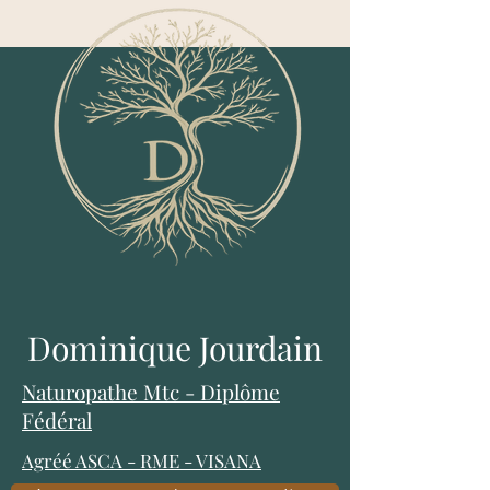
Dominique Jourdain
Naturopathe Mtc - Diplôme
Fédéral
Agréé ASCA
-
RME
-
VISANA