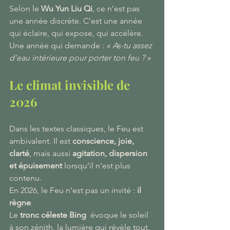
Selon le 
Wu Yun Liu Qi
, ce n’est pas 
une année discrète. C’est une année 
qui éclaire, qui expose, qui accélère. 
Une année qui demande : 
« As-tu assez 
d’eau intérieure pour porter ton feu ? »
Le climat invisible de 
2026
Dans les textes classiques, le Feu est 
ambivalent. Il est 
conscience, joie, 
clarté
, mais aussi 
agitation, dispersion 
et épuisement
 lorsqu’il n’est plus 
contenu.
En 2026, le Feu n’est pas un invité : 
il 
règne
.
Le 
tronc céleste Bing 
 évoque le soleil 
à son zénith, la lumière qui révèle tout. 