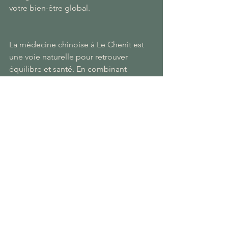
votre bien-être global.
La médecine chinoise à Le Chenit est 
une voie naturelle pour retrouver 
équilibre et santé. En combinant 
acupuncture, tuina, pharmacopée, 
qigong et diététique, vous bénéficiez 
d’un accompagnement complet et 
personnalisé. N’attendez plus pour 
découvrir ces soins ancestraux adaptés 
à vos besoins.