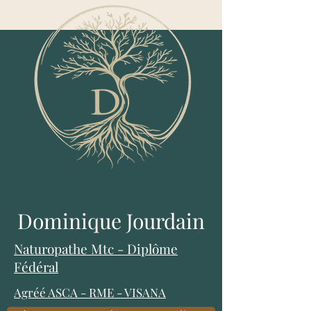
Dominique Jourdain
Naturopathe Mtc - Diplôme
Fédéral
Agréé ASCA
-
RME
-
VISANA