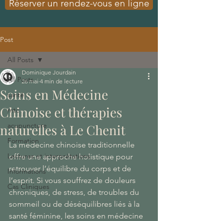
Réserver un rendez-vous en ligne
Post
All Posts
Dominique Jourdain
All Posts
26 mai
4 min de lecture
Soins en Médecine
santé
Chinoise et thérapies
mtc
acupuncture
naturelles à Le Chenit
Formation
La médecine chinoise traditionnelle 
Lectures et interprétations
offre une approche holistique pour 
retrouver l’équilibre du corps et de 
Informations
l’esprit. Si vous souffrez de douleurs 
Cas Cliniques
chroniques, de stress, de troubles du 
sommeil ou de déséquilibres liés à la 
santé féminine, les soins en médecine 