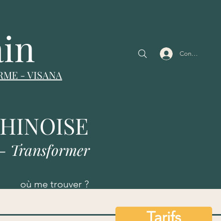
ain
Connexion
RME
-
VISANA
Ré
CHINOISE
 - Transformer
où me trouver ?
Tarifs