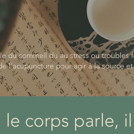
ble du sommeil du au stress ou troubles
e l’acupuncture pour agir à la source et 
le corps parle, il