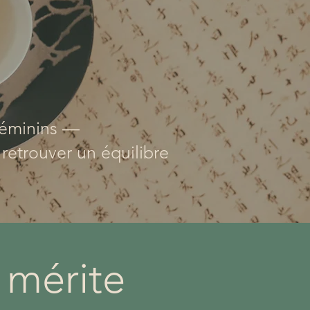
 féminins —
retrouver un équilibre
 mérite