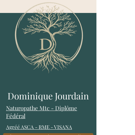
Dominique Jourdain
Naturopathe Mtc - Diplôme
Fédéral
Agréé ASCA
-
RME
-
VISANA