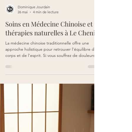
Dominique Jourdain
26 mai
4 min de lecture
Soins en Médecine Chinoise et
thérapies naturelles à Le Chenit
La médecine chinoise traditionnelle offre une
approche holistique pour retrouver l’équilibre du
corps et de l’esprit. Si vous souffrez de douleurs
chroniques, de stress, de troubles du sommeil ou
de déséquilibres liés à la santé féminine, les soins
en médecine chinoise à Le Chenit peuvent vous
apporter un réel soulagement. Ce guide vous
explique comment ces thérapies naturelles
fonctionnent et comment elles peuvent vous aider.
Pourquoi choisir les thérapies naturelles à La fe