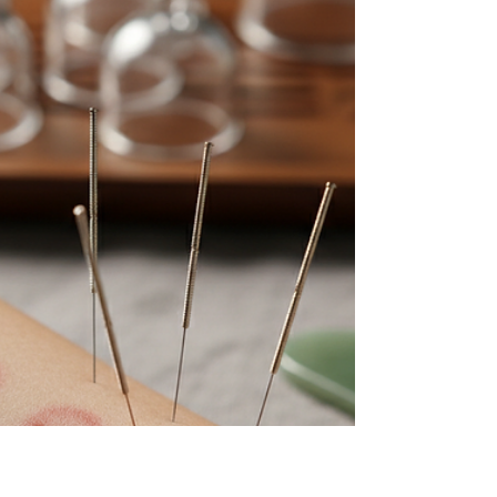
déséquilibres liés à la santé féminine ? La
médecine traditionnelle chinoise (MTC) peut vous
offrir des solutions naturelles et personnalisées. Au
cœur de la Vallée de Joux, La Ferme - Centre de
Médecine Chinoise vous accompagne pour
retrouver équilibre et bien-être. Ce guide vous
explique comment prendre rendez-vous en MTC
au Chenit facilement et pourquoi cette démarche
est essentielle pour v