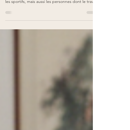
Les douleurs au niveau des bras, des poignets et
des mains sont fréquentes. Elles touchent souvent
les sportifs, mais aussi les personnes dont le travail
sollicite intensivement ces membres. Parmi les
affections les plus courantes, on trouve le Tennis
Elbow, le Golf Elbow et la tendinite de De
Quervain. Ces douleurs peuvent devenir un vrai
frein dans la vie quotidienne, rendant difficiles des
gestes simples comme saisir un objet, porter un
enfant ou utiliser un téléphone. C