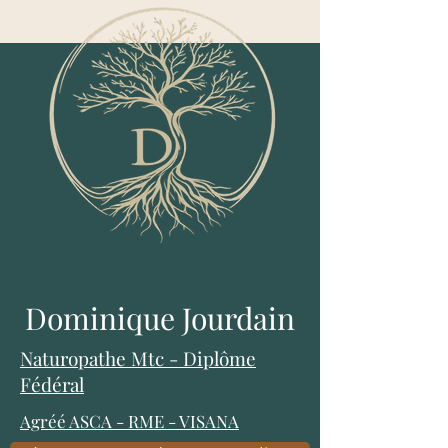
Dominique Jourdain
Naturopathe Mtc - Diplôme
Fédéral
Agréé ASCA
-
RME
-
VISANA