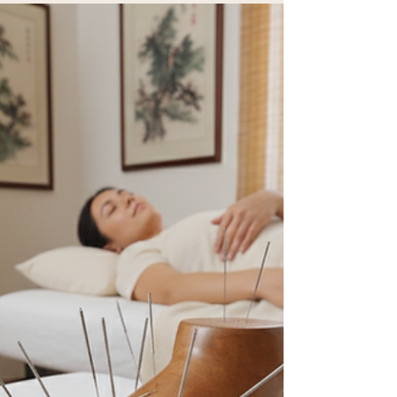
puissante de la médecine traditionnelle chinoise.
Elle se distingue par sa précision et son efficacité.
Si vous souffrez de douleurs chroniques, de stress,
de troubles du sommeil ou de déséquilibres liés à
la santé féminine, cette technique peut vous
apporter un soulagement durable. Au Sentier,
cette approche est de plus en plus reconnue pour
ses nombreux bienfaits. Pourquoi choisir
l'acupuncture Tung Au Sentier ? L'acupuncture
Tun