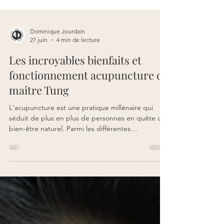
Dominique Jourdain
27 juin
4 min de lecture
Les incroyables bienfaits et
fonctionnement acupuncture de
maitre Tung
L'acupuncture est une pratique millénaire qui
séduit de plus en plus de personnes en quête de
bien-être naturel. Parmi les différentes
techniques, la méthode Tung se distingue par son
efficacité et sa précision. Si vous souffrez de
douleurs, de stress, de troubles du sommeil ou de
déséquilibres liés à la santé féminine, cette
approche pourrait bien transformer votre
quotidien. Découvrons ensemble le