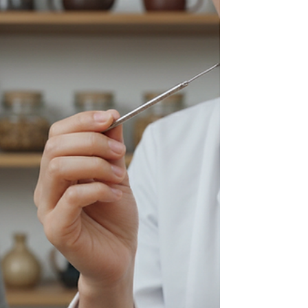
L'acupuncture est une pratique millénaire qui
séduit de plus en plus de personnes en quête de
bien-être naturel. Parmi les différentes
techniques, l'acupuncture Tung se distingue par
son efficacité et sa précision. Si vous souffrez de
douleurs, de stress, de troubles du sommeil ou de
déséquilibres liés à la santé féminine, cette
méthode peut vous apporter un soulagement
durable. Découvrons ensemble les bienfaits de
l'acupuncture Tung et comment elle est pratiquée
au Chenit. Q