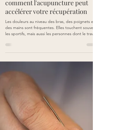
Tennis Elbow, Golf Elbow et
tendinite de De Quervain :
comment l'acupuncture peut
accélérer votre récupération
Les douleurs au niveau des bras, des poignets et
des mains sont fréquentes. Elles touchent souvent
les sportifs, mais aussi les personnes dont le travail
sollicite intensivement ces membres. Parmi les
affections les plus courantes, on trouve le Tennis
Elbow, le Golf Elbow et la tendinite de De
Quervain. Ces douleurs peuvent devenir un vrai
frein dans la vie quotidienne, rendant difficiles des
gestes simples comme saisir un objet, porter un
enfant ou utiliser un téléphone. C