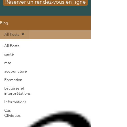
Réserver un rendez-vous en ligne
Blog
All Posts
All Posts
santé
mtc
acupuncture
Formation
Lectures et
interprétations
Informations
Cas
Cliniques