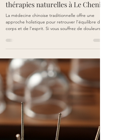
Dominique Jourdain
26 mai
4 min de lecture
Soins en Médecine Chinoise et
thérapies naturelles à Le Chenit
La médecine chinoise traditionnelle offre une
approche holistique pour retrouver l’équilibre du
corps et de l’esprit. Si vous souffrez de douleurs
chroniques, de stress, de troubles du sommeil ou
de déséquilibres liés à la santé féminine, les soins
en médecine chinoise à Le Chenit peuvent vous
apporter un réel soulagement. Ce guide vous
explique comment ces thérapies naturelles
fonctionnent et comment elles peuvent vous aider.
Pourquoi choisir les thérapies naturelles à La fe