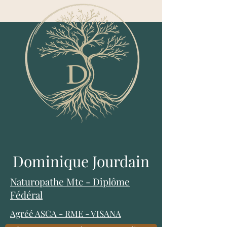
Dominique Jourdain
Naturopathe Mtc - Diplôme
Fédéral
Agréé ASCA
-
RME
-
VISANA